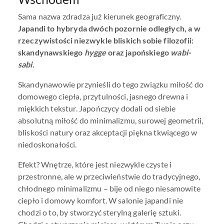
Sama nazwa zdradza już kierunek geograficzny.
Japandi to hybryda dwóch pozornie odległych, a w
rzeczywistości niezwykle bliskich sobie filozofii:
skandynawskiego
hygge
oraz japońskiego
wabi-
sabi
.
Skandynawowie przynieśli do tego związku miłość do
domowego ciepła, przytulności, jasnego drewna i
miękkich tekstur. Japończycy dodali od siebie
absolutną miłość do minimalizmu, surowej geometrii,
bliskości natury oraz akceptacji piękna tkwiącego w
niedoskonałości.
Efekt? Wnętrze, które jest niezwykle czyste i
przestronne, ale w przeciwieństwie do tradycyjnego,
chłodnego minimalizmu – bije od niego niesamowite
ciepło i domowy komfort. W salonie japandi nie
chodzi o to, by stworzyć sterylną galerię sztuki.