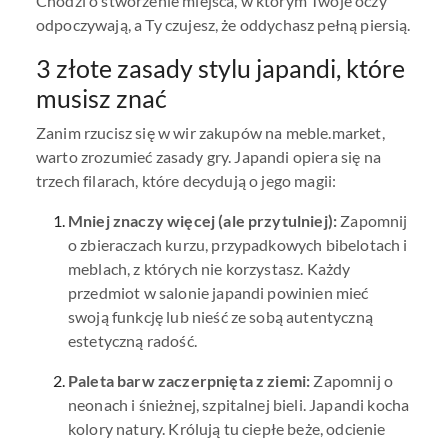
Chodzi o stworzenie miejsca, w którym Twoje oczy
odpoczywają, a Ty czujesz, że oddychasz pełną piersią.
3 złote zasady stylu japandi, które
musisz znać
Zanim rzucisz się w wir zakupów na meble.market,
warto zrozumieć zasady gry. Japandi opiera się na
trzech filarach, które decydują o jego magii:
Mniej znaczy więcej (ale przytulniej):
Zapomnij
o zbieraczach kurzu, przypadkowych bibelotach i
meblach, z których nie korzystasz. Każdy
przedmiot w salonie japandi powinien mieć
swoją funkcję lub nieść ze sobą autentyczną
estetyczną radość.
Paleta barw zaczerpnięta z ziemi:
Zapomnij o
neonach i śnieżnej, szpitalnej bieli. Japandi kocha
kolory natury. Królują tu ciepłe beże, odcienie