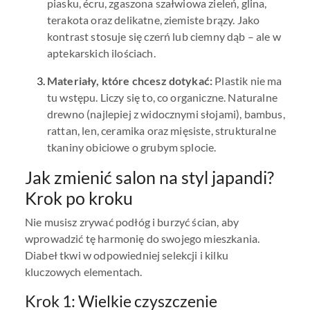
piasku, écru, zgaszona szałwiowa zieleń, glina,
terakota oraz delikatne, ziemiste brązy. Jako
kontrast stosuje się czerń lub ciemny dąb – ale w
aptekarskich ilościach.
Materiały, które chcesz dotykać:
Plastik nie ma
tu wstępu. Liczy się to, co organiczne. Naturalne
drewno (najlepiej z widocznymi słojami), bambus,
rattan, len, ceramika oraz mięsiste, strukturalne
tkaniny obiciowe o grubym splocie.
Jak zmienić salon na styl japandi?
Krok po kroku
Nie musisz zrywać podłóg i burzyć ścian, aby
wprowadzić tę harmonię do swojego mieszkania.
Diabeł tkwi w odpowiedniej selekcji i kilku
kluczowych elementach.
Krok 1: Wielkie czyszczenie