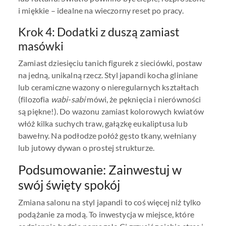
i miękkie – idealne na wieczorny reset po pracy.
Krok 4: Dodatki z duszą zamiast
masówki
Zamiast dziesięciu tanich figurek z sieciówki, postaw
na jedną, unikalną rzecz. Styl japandi kocha gliniane
lub ceramiczne wazony o nieregularnych kształtach
(filozofia
wabi-sabi
mówi, że pęknięcia i nierówności
są piękne!). Do wazonu zamiast kolorowych kwiatów
włóż kilka suchych traw, gałązkę eukaliptusa lub
bawełny. Na podłodze połóż gęsto tkany, wełniany
lub jutowy dywan o prostej strukturze.
Podsumowanie: Zainwestuj w
swój święty spokój
Zmiana salonu na styl japandi to coś więcej niż tylko
podążanie za modą. To inwestycja w miejsce, które