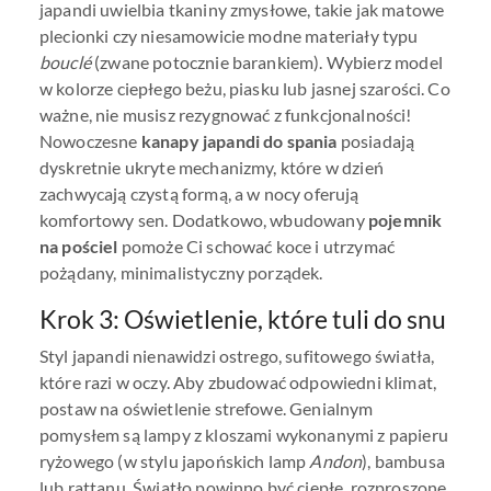
japandi uwielbia tkaniny zmysłowe, takie jak matowe
plecionki czy niesamowicie modne materiały typu
bouclé
(zwane potocznie barankiem). Wybierz model
w kolorze ciepłego beżu, piasku lub jasnej szarości. Co
ważne, nie musisz rezygnować z funkcjonalności!
Nowoczesne
kanapy japandi do spania
posiadają
dyskretnie ukryte mechanizmy, które w dzień
zachwycają czystą formą, a w nocy oferują
komfortowy sen. Dodatkowo, wbudowany
pojemnik
na pościel
pomoże Ci schować koce i utrzymać
pożądany, minimalistyczny porządek.
Krok 3: Oświetlenie, które tuli do snu
Styl japandi nienawidzi ostrego, sufitowego światła,
które razi w oczy. Aby zbudować odpowiedni klimat,
postaw na oświetlenie strefowe. Genialnym
pomysłem są lampy z kloszami wykonanymi z papieru
ryżowego (w stylu japońskich lamp
Andon
), bambusa
lub rattanu. Światło powinno być ciepłe, rozproszone