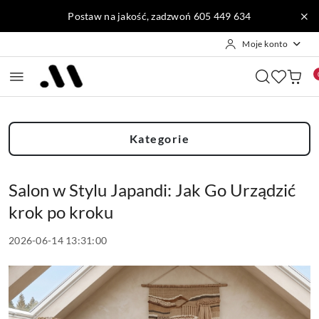
Przejdź do treści głównej
Przejdź do wyszukiwarki
Przejdź do moje konto
Przejdź do menu głównego
Przejdź do stopki
Postaw na jakość, zadzwoń 605 449 634
Moje konto
Kategorie
Salon w Stylu Japandi: Jak Go Urządzić
krok po kroku
2026-06-14 13:31:00