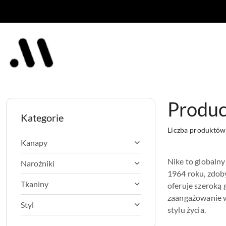
Przejdź do treści głównej
Przejdź do wyszukiwarki
Przejdź do moje konto
Przejdź do menu głównego
Przejdź do stopki
Produc
Kategorie
Liczba produktów
Kanapy
Nike to globalny
Narożniki
1964 roku, zdob
Tkaniny
oferuje szeroką 
zaangażowanie w
Styl
stylu życia.