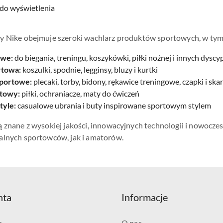
do wyświetlenia
y Nike obejmuje szeroki wachlarz produktów sportowych, w tym
owe:
do biegania, treningu, koszykówki, piłki nożnej i innych dyscyp
rtowa:
koszulki, spodnie, legginsy, bluzy i kurtki
sportowe:
plecaki, torby, bidony, rękawice treningowe, czapki i ska
rtowy:
piłki, ochraniacze, maty do ćwiczeń
tyle:
casualowe ubrania i buty inspirowane sportowym stylem
 znane z wysokiej jakości, innowacyjnych technologii i nowoczes
alnych sportowców, jak i amatorów.
nta
Informacje
a
O nas