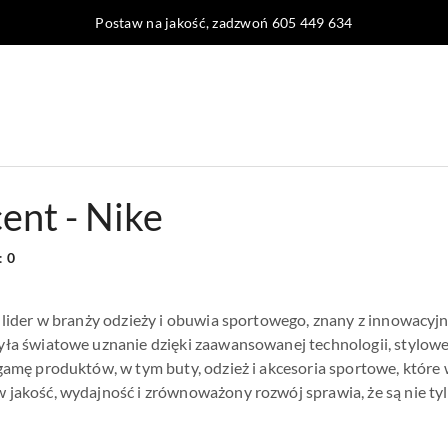
Postaw na jakość, zadzwoń 605 449 634
ent - Nike
:
0
 lider w branży odzieży i obuwia sportowego, znany z innowacyj
yła światowe uznanie dzięki zaawansowanej technologii, stylow
gamę produktów, w tym buty, odzież i akcesoria sportowe, które
 jakość, wydajność i zrównoważony rozwój sprawia, że są nie 