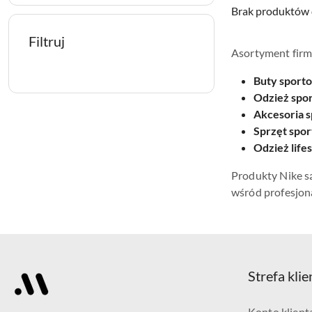
Brak produktów 
Filtruj
Asortyment firm
Buty sport
Odzież spo
Akcesoria 
Sprzęt spo
Odzież lifes
Produkty Nike są
wśród profesjon
Strefa klie
Konto klient