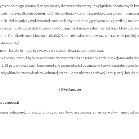
ymane od niego płatności, w tym koszty
dostarczenia rzeczy (z wyjątkiem dodatkowych ko
każdym przypadku nie później niż 14 dni od dnia, w którym Sprzedawca został poinformowa
akich użył Kupujący w pierwotnej transakcji, chyba że Kupujący wyraźnie zgodził się na i
zeczy lub do czasu dostarczenia dowodu jej odesłania, w zależności od tego, które zdarzen
l, ul. Gen Stanisława Maczka 4, 63-600 Kępno niezwłocznie, a w każdym razie nie później n
. Andersa 3a)
 mebli, koszty te mogą być wyższe niż standardowa paczka pocztowa.
j w sposób inny niż było to konieczne do stwierdzenia charakteru, cech i funkcjonowania r
 art. 38 ustawy o prawach konsumenta, w szczególności do umów, w których przedmiotem ś
indywidualne zamówienie w wybranej przez klienta niestandardowej konfiguracji lub tkanin
§ 8 Reklamacje
aru z umową)
osi odpowiedzialność za brak zgodności towaru z umową istniejący w chwili jego dostarcze