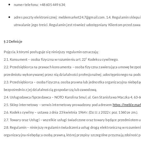
numer telefonu: +48 605 449 634;
adres poczty elektronicznej: meblemarket24.7@gmail.com. 1.4. Regulamin sklepu
utrwalanie jego treści. Regulamin jest również udostępniany Klientom przed zaw
§ 2 Definicje
Pojęcia, którymi posługuje się niniejszy regulamin oznaczają:
2.1. Konsument – osoba fizyczna w rozumieniu art. 22¹ Kodeksu cywilnego.
2.2. Przedsiębiorca na prawach konsumenta – osoba fizyczna zawierająca umowę bezpośre
przedmiotu wykonywanej przez nią działalności profesjonalnej, udostępnionego na podst
2.3. Przedsiębiorca – osoba fizyczna, osoba prawna lub jednostka organizacyjna niebę
bezpośrednio z jej działalnością gospodarczą lub zawodową.
2.4. Usługodawca/Sprzedawca – NOTO Karolina Smul, ul. Gen Stanisława Maczka 4, 63
2.5. Sklep internetowy – serwis internetowy prowadzony pod adresem
https://meble.mar
2.6. Kodeks cywilny – ustawa z dnia 23 kwietnia 1964 r. (Dz.U. z 2022 r. poz. 1360 ze zm.).
2.7. Towary oraz Usługi – wszelkie usługi świadczone oraz towary będące przedmiote
2.8. Regulamin – niniejszy regulamin świadczenia usług drogą elektroniczną w rozumieniu a
organizacyjna niebędąca osobą prawną, której przepisy szczególne przyznają zdolność