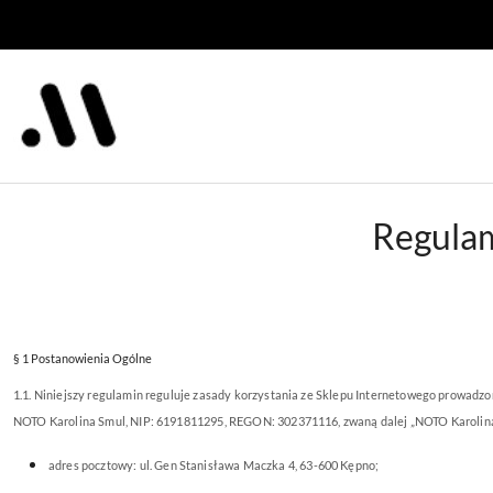
Przejdź do treści głównej
Przejdź do wyszukiwarki
Przejdź do moje konto
Przejdź do menu głównego
Przejdź do stopki
Regulam
§ 1 Postanowienia Ogólne
1.1. Niniejszy regulamin reguluje zasady korzystania ze Sklepu Internetowego prowad
NOTO Karolina Smul, NIP: 6191811295, REGON: 302371116, zwaną dalej „NOTO Karolina 
adres pocztowy: ul. Gen Stanisława Maczka 4, 63-600 Kępno;