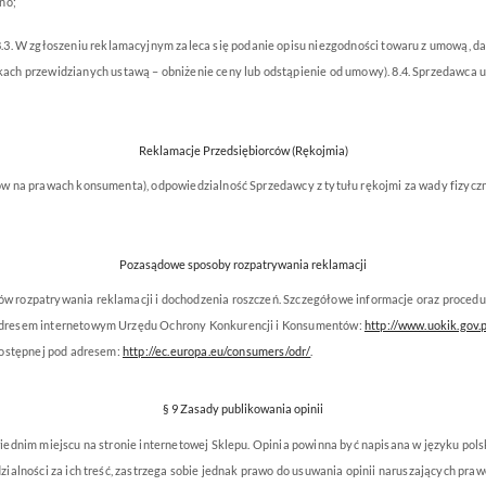
no;
.3. W zgłoszeniu reklamacyjnym zaleca się podanie opisu niezgodności towaru z umową, d
ch przewidzianych ustawą – obniżenie ceny lub odstąpienie od umowy). 8.4. Sprzedawca 
Reklamacje Przedsiębiorców (Rękojmia)
w na prawach konsumenta), odpowiedzialność Sprzedawcy z tytułu rękojmi za wady fizyczn
Pozasądowe sposoby rozpatrywania reklamacji
rozpatrywania reklamacji i dochodzenia roszczeń. Szczegółowe informacje oraz procedur
adresem internetowym Urzędu Ochrony Konkurencji i Konsumentów:
http://www.uokik.gov.p
dostępnej pod adresem:
http://ec.europa.eu/consumers/odr/
.
§ 9 Zasady publikowania opinii
ednim miejscu na stronie internetowej Sklepu. Opinia powinna być napisana w języku pol
alności za ich treść, zastrzega sobie jednak prawo do usuwania opinii naruszających praw