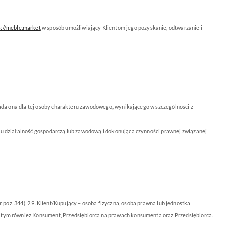
s://meble.market
w sposób umożliwiający Klientom jego pozyskanie, odtwarzanie i
iada ona dla tej osoby charakteru zawodowego, wynik
ającego w szczególności z
iu działalność gospodarczą lub zawodową i dokonująca czynności prawnej związanej
. poz. 344). 2.9. Klient/Kupujący – osoba fizyczna, osoba prawna lub jednostka
w tym również Konsument, Przedsiębiorca na prawach konsumenta oraz Przedsiębiorca.