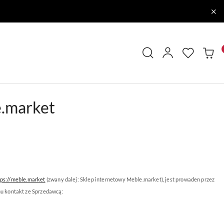
e.market
tps://meble.market
(zwany dalej: Sklep internetowy Meble.market), jest prowaden przez
mu kontakt ze Sprzedawcą: