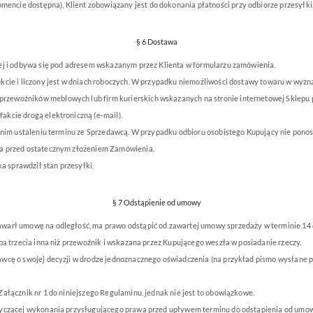
mencie dostępna), Klient zobowiązany jest do dokonania płatności przy odbiorze przesyłki
§ 6 Dostawa
iej i odbywa się pod adresem wskazanym przez Klienta w formularzu zamówienia.
kcie i liczony jest w dniach roboczych. W przypadku niemożliwości dostawy towaru w wyz
rzewoźników meblowych lub firm kurierskich wskazanych na stronie internetowej Sklepu
kcie drogą elektroniczną (e-mail).
ednim ustaleniu terminu ze Sprzedawcą. W przypadku odbioru osobistego Kupujący nie ponos
ka przed ostatecznym złożeniem Zamówienia.
a sprawdził stan przesyłki.
§ 7 Odstąpienie od umowy
warł umowę na odległość, ma prawo odstąpić od zawartej umowy sprzedaży w terminie 14 d
ba trzecia inna niż przewoźnik i wskazana przez Kupującego weszła w posiadanie rzeczy.
wcę o swojej decyzji w drodze jednoznacznego oświadczenia (na przykład pismo wysłane p
ałącznik nr 1 do niniejszego Regulaminu, jednak nie jest to obowiązkowe.
otyczącej wykonania przysługującego prawa przed upływem terminu do odstąpienia od umow