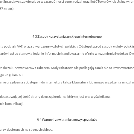
daży Sprzedawcy, zawierające w szczególności cenę, rodzaj oraz ilość Towarów lub Usług w
7 ze zm.).
§ 3 Zasady korzystania ze sklepu internetowego
ają podatek VAT) oraz są wyrażone w złotych polskich. Odstępstwa od zasady waluty polski
owarów i usług stanowią jedynie informację handlową, a nie ofertę w rozumieniu Kodeksu C
c
e do zakupów towarów z rabatem. Kody rabatowe nie podlegają zamianie na równowartość
zego Regulaminu.
nie urządzenia z dostępem do Internetu, a także klawiatury lub innego urządzenia umożl
dopasowującej treść strony do urządzenia, na którym jest ona wyświetlana.
nia komunikacji.
§ 4 Warunki zawierania umowy sprzedaży
rzy dostępnych na stronach sklepu.