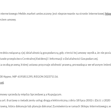
 internetowego Meble.market umieszczony jest nieprzerwanie na stronie internetowej
http
arciem umowy.
dnio związaną z jej działalnością gospodarczą, gdy z treści tej umowy wynika, że nie pos
awie przepisów o Centralnej Ewidencji i Informacji o Działalności Gospodarczej.
dąca osobą prawną, której ustawa przyznaje zdolność prawną, prowadząca we własnym imien
-600 Kępno, NIP 6191811295, REGON 302371116.
ket
.
m umowy sprzedaży między Sprzedawcą a Kupującym.
rt. 8 ustawy o świadczeniu usług drogą elektroniczną z dnia 18 lipca 2002 r. (Dz.U. z 2020 r
 prawną, która dokonuje lub planuje dokonać Zamówienia w ramach Sklepu Internetowego, 