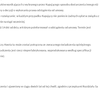
sztów wynikających z wybranego przez Kupującego sposobu dos
tarczenia innego niż
ny o decyzji o wykonaniu prawa odstąpienia od umowy.
nne rozwiązanie; w każdym przypadku Kupujący nie poniesie żadnych opłat w związku z
ie nastąpi wcześniej.
iż 14 dni od dnia, w którym poinformował o odstąpieniu od umowy. Termin jest
zeczy. Kwota ta może zostać potrącona ze zwracanego świadczenia opiniężnego.
wiadczenia jest rzecz nieprefabrykowana, wyprodukowana według specyfikacji
ie).
nia i ujawniony w ciągu dwóch lat od tej chwili, zgodnie z przepisami Rozdziału 5a