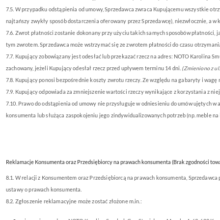
7.5
. W przypadku odstąpienia od umowy, Sprzedawca zwraca Kupującemu wszystkie otrz
najtańszy zwykły sposób dostarczenia oferowany przez Sprzedawcę), niezwłocznie,
a w 
7.6. Zwrot płatności zostanie dokonany przy użyciu takich samych sposobów płatności, j
tym zwrotem. Sprzedawca może wstrzymać się ze zwrotem płatności do czasu otrzymania r
7.7. Kupujący zobowiązany jest odesłać lub przekazać rzecz na adres: NOTO Karolina Smu
zachowany, jeżeli Kupujący odesłał rzecz przed upływem terminu 14 dni.
(Zmieniono z ul
7.8. Kupujący ponosi bezpośrednie koszty zwrotu rzeczy. Ze względu na gabaryty i wagę
7.9. Kupujący odpowiada za zmniejszenie wartości rzeczy wynikające z korzystania z nie
7.10. Prawo do odstąpienia od umowy nie przysługuje w odniesieniu do umów ujętych w
konsumenta lub służąca zaspokojeniu jego zindywidualizowanych potrzeb (np. meble na 
Reklamacje Konsumenta oraz Przedsiębiorcy na prawach konsumenta (Brak zgodności tow
8.1. W relacji z Konsumentem oraz Przedsiębiorcą na prawach konsumenta, Sprzedawca pon
ustawy o prawach konsumenta.
8.2. Zgłoszenie reklamacyjne może zostać złożone m.in.: