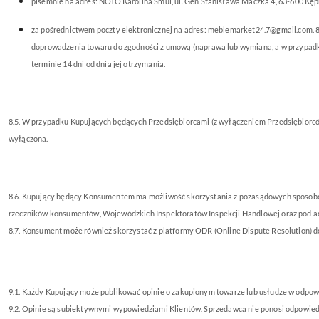
pisemnie na adres: NOTO Karolina Smul, ul. Gen Stanisława Maczka 4, 63-600 Kęp
za pośrednictwem poczty elektronicznej na adres: meblemarket24.7@gmail.com. 8
doprowadzenia towaru do zgodności z umową (naprawa lub wymiana, a w przypadka
terminie 14 dni od dnia jej otrzymania.
8.5. W przypadku Kupujących będących Przedsiębiorcami (z wyłączeniem Przedsiębiorcó
wyłączona.
8.6. Kupujący będący Konsumentem ma możliwość skorzystania z pozasądowych sposobów 
rzeczników konsumentów, Wojewódzkich Inspektoratów Inspekcji Handlowej oraz pod 
8.7. Konsument może również skorzystać z platformy ODR (Online Dispute Resolution) 
9.1. Każdy Kupujący może publikować opinie o zakupionym towarze lub usłudze w odpowi
9.2. Opinie są subiektywnymi wypowiedziami Klientów. Sprzedawca nie ponosi odpowiedzi