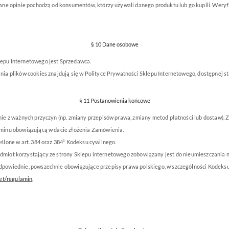
ne opinie pochodzą od konsumentów, którzy używali danego produktu lub go kupili. Weryfi
§ 10 Dane osobowe
epu Internetowego jest Sprzedawca.
a plików cookies znajdują się w Polityce Prywatności Sklepu Internetowego, dostępnej s
§ 11 Postanowienia końcowe
e z ważnych przyczyn (np. zmiany przepisów prawa, zmiany metod płatności lub dostaw). Z
minu obowiązującą w dacie złożenia Zamówienia.
ślone w art. 384 oraz 384¹ Kodeksu cywilnego.
podmiot korzystający ze
strony Sklepu internetowego zobowiązany jest do nieumieszczania na
powiednie, powszechnie obowiązujące przepisy prawa polskiego, w szczególności Kodeks
et/regulamin
.