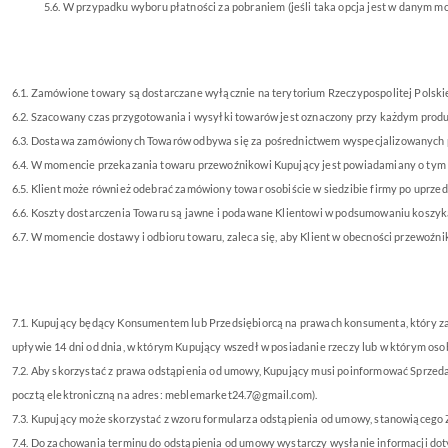
5.6. W przypadku wyboru płatności za pobraniem (jeśli taka opcja jest w danym mo
6.1. Zamówione towary są dostarczane wyłącznie na terytorium Rzeczypospolitej Polsk
6.2. Szacowany czas przygotowania i wysyłki towarów jest oznaczony przy każdym produ
6.3. Dostawa zamówionych Towarów odbywa się za pośrednictwem wyspecjalizowanych p
6.4. W momencie przekazania towaru przewoźnikowi Kupujący jest powiadamiany o tym fa
6.5. Klient może również odebrać zamówiony towar osobiście w siedzibie firmy po uprz
6.6. Koszty dostarczenia Towaru są jawne i podawane Klientowi w podsumowaniu koszy
6.7. W momencie dostawy i odbioru towaru, zaleca się, aby Klient w obecności przewoźnik
7.1. Kupujący będący Konsumentem lub Przedsiębiorcą na prawach konsumenta, który za
upływie 14 dni od dnia, w którym Kupujący wszedł w posiadanie rzeczy lub w którym oso
7.2. Aby skorzystać z prawa odstąpienia od umowy, Kupujący musi poinformować Sprzeda
pocztą elektroniczną na adres: meblemarket24.7@gmail.com).
7.3. Kupujący może skorzystać z wzoru formularza odstąpienia od umowy, stanowiącego Z
7.4. Do zachowania terminu do odstąpienia od umowy wystarczy wysłanie informacji d