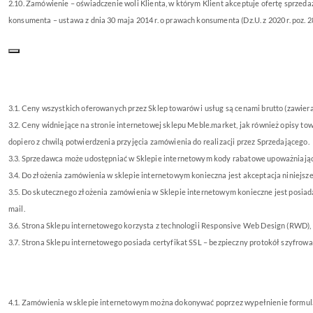
2.10. Zamówienie – oświadczenie woli Klienta, w którym Klient akceptuje ofertę sprze
konsumenta – ustawa z dnia 30 maja 2014 r. o prawach konsumenta (Dz.U. z 2020 r. poz. 28
3.1. Ceny wszystkich oferowanych przez Sklep towarów i usług są cenami brutto (zawier
3.2. Ceny widniejące na stronie internetowej sklepu Meble.market, jak również opisy t
dopiero z chwilą potwierdzenia przyjęcia zamówienia do realizacji przez Sprzedającego.
3.3. Sprzedawca może udostępniać w Sklepie internetowym kody rabatowe upoważniają
3.4. Do złożenia zamówienia w sklepie internetowym konieczna jest akceptacja niniejs
3.5. Do skutecz
nego złożenia zamówienia w Sklepie internetowym konieczne jest posiada
mail.
3.6. Strona Sklepu internetowego korzysta z technologii Responsive Web Design (RWD), 
3.7. Strona Sklepu internetowego posiada certyfikat SSL – bezpieczny protokół szyfrowa
4.1. Zamówienia w sklepie internetowym można dokonywać poprzez wypełnienie formula