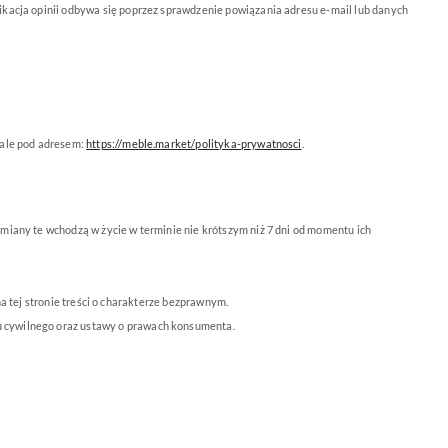
kacja opinii odbywa się poprzez sprawdzenie powiązania adresu e-mail lub danych
tale pod adresem:
https://meble.market/polityka-prywatnosci
.
miany te wchodzą w życie w terminie nie krótszym niż 7 dni od momentu ich
 tej stronie treści o charakterze bezprawnym.
u cywilnego oraz ustawy o prawach konsumenta.