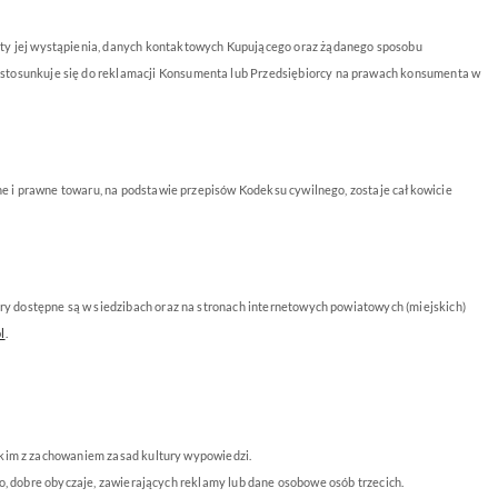
aty jej wystąpienia, danych kontaktowych Kupującego oraz żądanego sposobu
ustosunkuje się do reklamacji Konsumenta lub Przedsiębiorcy na prawach konsumenta w
e i prawne towaru, na podstawie przepisów Kodeksu cywilnego, zostaje całkowicie
y dostępne są w siedzibach oraz na stronach internetowych powiatowych (miejskich)
l
.
skim z zachowaniem zasad kultury wypowiedzi.
o, dobre obyczaje, zawierających reklamy lub dane osobowe osób trzecich.