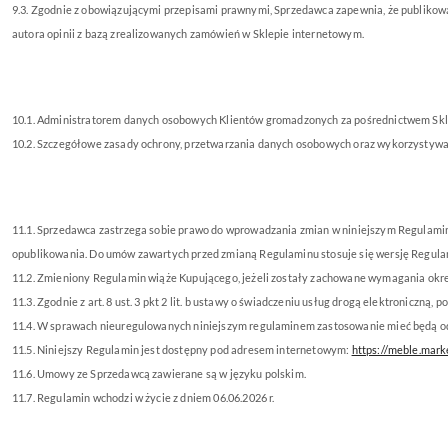
9.3. Zgodnie z obowiązującymi przepisami prawnymi, Sprzedawca zapewnia, że publikowa
autora opinii z bazą zrealizowanych zamówień w Sklepie internetowym.
10.1. Administratorem danych osobowych Klientów gromadzonych za pośrednictwem Skl
10.2. Szczegółowe zasady ochrony, przetwarzania danych osobowych oraz wykorzystywani
11.1. Sprzedawca zastrzega sobie prawo do wprowadzania zmian w niniejszym Regulamini
opublikowania. Do umów zawartych przed zmianą Regulaminu stosuje się wersję Regula
11.2. Zmieniony Regulamin wiąże Kup
ującego, jeżeli zostały zachowane wymagania okre
11.3. Zgodnie z art. 8 ust. 3 pkt 2 lit. b ustawy o świadczeniu usług drogą elektroniczną, 
11.4. W sprawach nieuregulowanych niniejszym regulaminem zastosowanie mieć będą od
11.5. Niniejszy Regulamin jest dostępny pod adresem internetowym:
https://meble.mark
11.6. Umowy ze Sprzedawcą zawierane są w języku polskim.
11.7. Regulamin wchodzi w życie z dniem 06.06.2026 r.