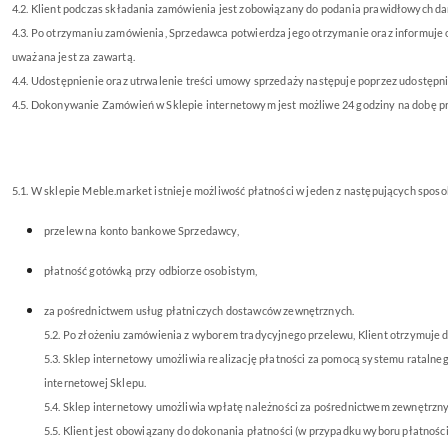
4.2. Klient podczas składania zamówienia jest zobowiązany do podania prawidłowych da
4.3. Po otrzymaniu zamówienia, Sprzedawca potwierdza jego otrzymanie oraz in
formuje 
uważana jest za zawartą
.
4.4. Udostępnie
nie oraz utrwalenie treści umowy sprzedaży następuje poprzez udostępni
4.5. Dokonywanie Zamówień w Sklepie internetowym jest możliwe 24 godziny na dobę prz
5.1. W sklepie Meble.market istnieje możliwość płatności w jeden z następujących spos
przelew na konto bankowe Sprzedawcy,
płatność gotówką przy odbiorze osobistym,
za pośrednictwem usług płatniczych dostawców zewnętrznych.
5.2. Po złożeniu zamówienia z wyborem tradycyjnego przelewu, Klient otrzymuje 
5.3. Sklep internetowy umożliwia realizację płatności za pomocą systemu ratal
internetowej Sklepu.
5.4. Sklep internetowy umożliwia wpłatę należności za pośrednictwem zewnętrznyc
5.5. Klient jest obowiązany do dokonania płatności (w przypadku wyboru płatnośc