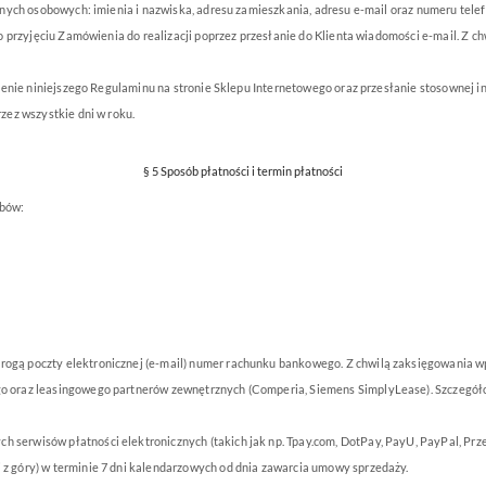
nych osobowych: imienia i nazwiska, adresu zamieszkania, adresu e-mail oraz numeru telef
o przyjęciu Zamówienia do realizacji poprzez przesłanie do Klienta wiadomości e-mail. Z c
enie niniejszego Regulaminu na stronie Sklepu Internetowego oraz przesłanie stosownej in
ez wszystkie dni w roku.
§ 5 Sposób płatności i termin płatności
obów:
drogą poczty elektronicznej (e-mail) numer rachunku bankowego. Z chwilą zaksięgowania wp
nego oraz leasingowego partnerów zewnętrznych (Comperia, Siemens SimplyLease). Szczegół
h serwisów płatności elektronicznych (takich jak np. Tpay.com, DotPay, PayU, PayPal, Prz
i z góry) w terminie 7 dni kalendarzowych od dnia zawarcia umowy sprzedaży.