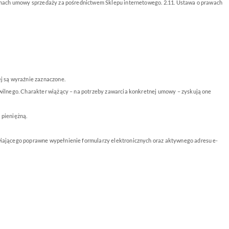
 ramach umowy sprzedaży za pośrednictwem Sklepu internetowego. 2.11. Ustawa o prawach
ej są wyraźnie zaznaczone.
ywilnego. Charakter wiążący – na potrzeby zawarcia konkretnej umowy – zyskują one
 pieniężną.
iwiającego poprawne wypełnienie formularzy elektronicznych oraz aktywnego adresu e-