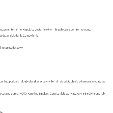
.
naczonym terminie, Kupujący zostanie o tym niezwłocznie poinformowany.
 podczas składania Zamówienia.
i kosztów dostawy.
ni bez podania jakiejkolwiek przyczyny. Termin do odstąpienia od umowy wygasa po
ocztą na adres: NOTO Karolina Smul, ul. Gen Stanisława Maczka 4, 63-600 Kępno lub
y.