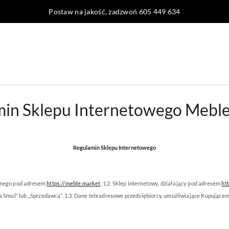
Postaw na jakość, zadzwoń 605 449 634
in Sklepu Internetowego Mebl
Regulamin Sklepu Internetowego
zonego pod adresem
https://meble.market
. 1.2. Sklep internetowy, działający pod adresem
ht
Smul” lub „Sprzedawcą”. 1.3. Dane teleadresowe przedsiębiorcy, umożliwiające Kupujące