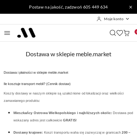
Przejdź do treści głównej
Przejdź do wyszukiwarki
Przejdź do moje konto
Przejdź do menu głównego
Przejdź do stopki
Postaw na jakość, zadzwoń 605 449 634
Moje konto
Dostawa w sklepie meble.market
Dostawa i płatności w sklepie meble.market
Ile kosztuje transport mebli? (Cennik dostaw)
Koszty dostawy w naszym sklepie są uzależnione od lokalizacji oraz wielkości
zamawianego produktu:
Mieszkańcy Ostrowa Wielkopolskiego i najbliższych okolic:
Dostawa pod
wskazany adres jest całkowicie
GRATIS
!
Dostawy krajowe:
Koszt transportu waha się zazwyczaj w granicach
200 –