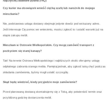
Najczęściej zadawane pytania (FAQ)
Czy kurier ma obowiązek wnieść ciężką szafę lub narożnik do mojego
mieszkania?
Nie, podstawowa usługa dostawy obejmuje jedynie dowóz pod wskazany adres.
Jeśli interesuje Cię pomoc we wniesieniu, musisz zgłosić to i ustalić warunki już na
etapie zakupu mebli.
Mieszkam w Ostrowie Wielkopolskim. Czy mogę zamówić transport z
pozbyciem się starej kanapy?
Tak! Na terenie Ostrowa Wielkopolskiego i najbliższych okolic oferujemy usługę
odpłatnego zabrania starego mebla. Pamiętaj jednak, aby zgłosić taką chęć podczas
składania zamówienia, byśmy mogli ustalić szczegóły.
Skąd będę wiedzieć, kiedy przyjedzie moje zamówienie?
Przed planowaną dostawą skontaktujemy się z Tobą, aby potwierdzić termin oraz
przybliżoną godzinę dostarczenia mebli.