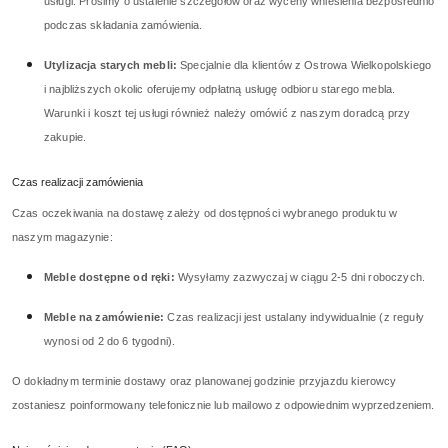
usługi. Prosimy o ustalenie szczegółów oraz wyceny wniesienia bezpośrednio
podczas składania zamówienia.
Utylizacja starych mebli:
Specjalnie dla klientów z Ostrowa Wielkopolskiego
i najbliższych okolic oferujemy odpłatną usługę odbioru starego mebla.
Warunki i koszt tej usługi również należy omówić z naszym doradcą przy
zakupie.
Czas realizacji zamówienia
Czas oczekiwania na dostawę zależy od dostępności wybranego produktu w
naszym magazynie:
Meble dostępne od ręki:
Wysyłamy zazwyczaj w ciągu 2-5 dni roboczych.
Meble na zamówienie:
Czas realizacji jest ustalany indywidualnie (z reguły
wynosi od 2 do 6 tygodni).
O dokładnym terminie dostawy oraz planowanej godzinie przyjazdu kierowcy
zostaniesz poinformowany telefonicznie lub mailowo z odpowiednim wyprzedzeniem.