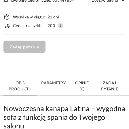
Zamówienie telefoniczne: 605449634
Zostaw telefon
Dostępność
Wysyłka w ciągu:
21 dni
i
Wyślij
Cena przesyłki:
200
dostawa
Zadaj pytanie
OPIS
PARAMETRY
OPINIE
ZADAJ
PRODUKTU
(0)
PYTANIE
Nowoczesna kanapa Latina – wygodna
sofa z funkcją spania do Twojego
salonu