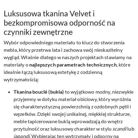
Luksusowa tkanina Velvet i
bezkompromisowa odporność na
czynniki zewnętrzne
Wybór odpowiedniego materiału to klucz do stworzenia
mebla, który przetrwa lata i zachowa swój nieskazitelny
wygląd. Właśnie dlatego w naszych projektach stawiamy na
materiały o
najlepszych parametrach technicznych
, które
idealnie łączą luksusową estetykę z codzienną
wytrzymałością:
Tkanina bouclé (bukla)
to wyjątkowo modny, niezwykle
przyjemny w dotyku materiał obiciowy, który wyróżnia
się charakterystyczną powierzchnią z ozdobnych pętli i
węzełków. Dzięki swojej unikalnej, miękkiej strukturze,
meble tapicerowane buklą wprowadzają do wnętrz
przytulność oraz luksusowy charakter w stylu
scandi
lub
japandi
. Wybierając ten wytrzymały i odporny na